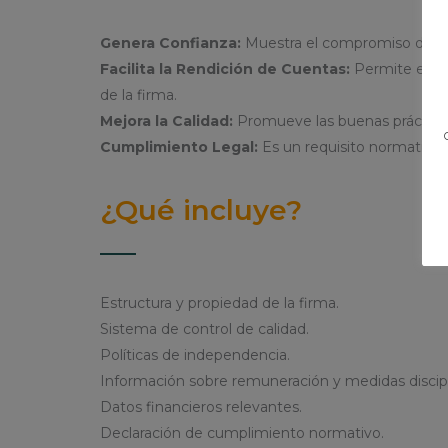
Genera Confianza:
Muestra el compromiso de la f
Facilita la Rendición de Cuentas:
Permite eval
de la firma.
Mejora la Calidad:
Promueve las buenas prácticas 
Cumplimiento Legal:
Es un requisito normativo.
¿Qué incluye?
Estructura y propiedad de la firma.
Sistema de control de calidad.
Políticas de independencia.
Información sobre remuneración y medidas discipli
Datos financieros relevantes.
Declaración de cumplimiento normativo.